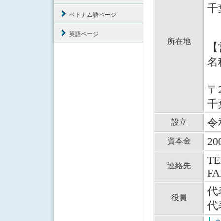
千
ベトナム語ページ
英語ページ
所在地
【
名
〒2
千
令
設立
2
資本金
TE
連絡先
FA
代
役員
代